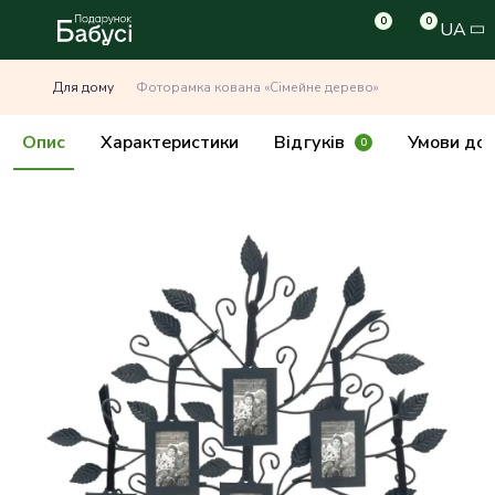
0
0
UA
Для дому
Фоторамка кована «Сімейне дерево»
Опис
Характеристики
Відгуків
Умови дос
0