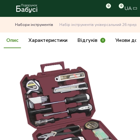
0
0
UA
Набори інструментів
Набір інструментів універсальний 26 предм
Опис
Характеристики
Відгуків
Умови дос
0