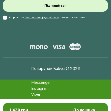
Підпишіться
Я прочитав
Політика конфіденційності
і згоден з вимогами
Подарунок Бабусі © 2026
Messenger
Instagram
Viber
Telegram
info@podarokbabushke.com
1 430 грн
До кошика