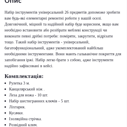
Опис
Набір інструментів універсальний 26 предметів допоможе зробити
вам будь-які елементарні ремонтні роботи у вашій оселі.
Довговічний, міцний та надійний набір буде корисним, якщо вам
необхідно встановити або розібрати меблеві конструкції чи
виконати певні дрібні потреби: поміряти, закрутити, відрізати
тощо. Такий набір інструментів - універсальний,
багатофункціональний, адже укомплектований найбільш
необхідними інструментами. Вони мають гальванічне покриття для
запобігання іржі. Набір легко брати з собою, адже інструменти
надійно зафіксовані в кейсі.
Комплектація:
Рулетка 3 м.
Канцелярський ніж .
Леза для ножа - 10 шт.
Набір шестигранних ключів - 5 шт.
Ліхтарик.
Кусачки.
Ізоляційна стрічка.
Розвідний ключ.