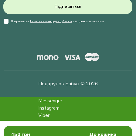
Підпишіться
Я прочитав
Політика конфіденційності
і згоден з вимогами
Подарунок Бабусі © 2026
Messenger
Instagram
Viber
Telegram
info@podarokbabushke.com
450 грн
До кошика