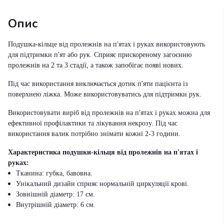
Опис
Подушка-кільце від пролежнів на п'ятах і руках використовують
для підтримки п'ят або рук. С
прияє прискореному загоєнню
пролежнів на 2 та 3 стадії, а також запобігає появі нових
.
Під час використання виключається дотик п'яти пацієнта із
поверхнею ліжка. Може використовуватись для підтримки рук.
Використовувати виріб
від пролежнів на п'ятах і руках
можна для
ефективної профілактики та лікування некрозу. Під час
використання валик потрібно знімати кожні 2-3 години.
Характеристика подушки-кільця від пролежнів на п'ятах і
руках:
Тканина: губка, бавовна.
Унікальний дизайн сприяє нормальній циркуляції крові.
Зовнішній діаметр: 17 см.
Внутрішній діаметр: 6 см.