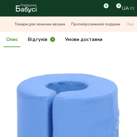
0
0
UA
Товари для лежачих хворих
Протипролежневі подушки
Подуш
Опис
Відгуків
Умови доставки
0