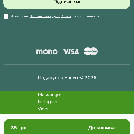
Підпишіться
Я прочитав
Політика конфіденційності
і згоден з вимогами
Подарунок Бабусі © 2026
Messenger
Instagram
Viber
Telegram
info@podarokbabushke.com
35 грн
До кошика
Замовити дзвінок