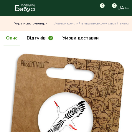
0
0
UA
Українські сувеніри
Значок круглий в українському стилі Лелека
Опис
Відгуків
Умови доставки
0