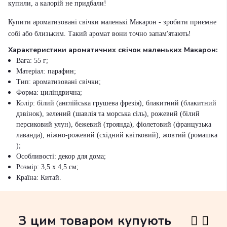
купили, а калорій не придбали!
Купити ароматиз
овані свічки маленькі Макарон - зробити приємне
со
бі або близьким.
Такий аромат вони точно запам'ятають!
Характеристики ароматичних свічок маленьких Макарон:
Вага: 55 г;
Матеріал: парафин;
Тип: ароматизовані свічки;
Форма: циліндрична;
Колір: білий (англійська грушева фрезія), блакитний (блакитний
дзвінок), зелений (шавлія та морська сіль), рожевий (білий
персиковий улун), бежевий (троянда), фіолетовий (французька
лаванда), ніжно-рожевий (східний квітковий), жовтий (ромашка
);
Особливості: декор для дома;
Розмір: 3,5 х 4,5 см;
Країна: Китай.
З цим товаром купують