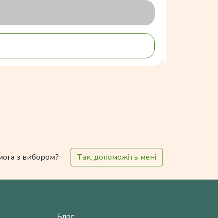
мога з вибором?
Так, допоможіть мені
Блог