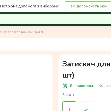
Потрібна допомога з вибором?
Так, допоможіть мені
ач для пакетів рожевий (6 шт)
Затискач для
шт)
Є в наявності
Код то
Варіант