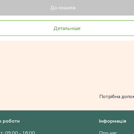
До кошика
Детальніше
Потрібна допо
к роботи
Інформація
т: 09:00 - 18:00
Про нас