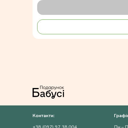
Контакти:
Графі
+38 (097) 97 38 004
Пн – П