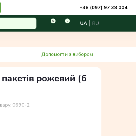
+38 (097) 97 38 004
0
0
UA
RU
Допомогти з вибором
 пакетів рожевий (6
вару:
0690-2