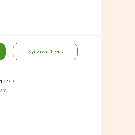
Купити в 1 клік
ережах:
ram