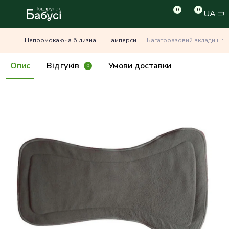
0
0
UA
Непромокаюча білизна
Памперси
Багаторазовий вкладиш під
Опис
Відгуків
Умови доставки
0