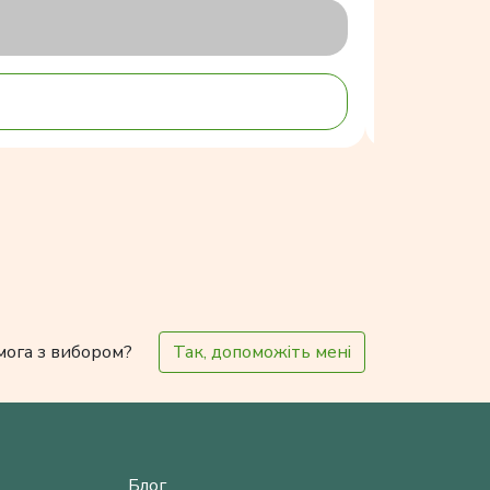
мога з вибором?
Так, допоможіть мені
Блог