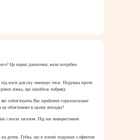
рого? Це перші дзвіночки, коли потрібно
 під ноги для сну зменшує тиск. Подушка проти
івня ліжка, що запобігає набряку.
, які зобов'язують Вас прийняти горизонтальне
а це обов'язково в цьому випадку!
бах і ногах загалом. Під час використання
а на дотик. Губка, що в основі подушки з ефектом