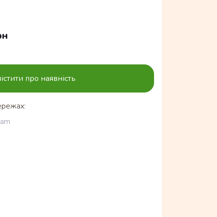
рн
істити про наявність
ережах:
ram