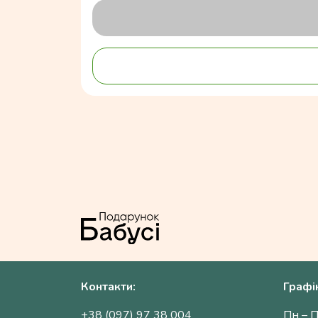
Контакти:
Графі
+38 (097) 97 38 004
Пн – П