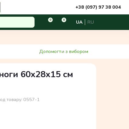
+38 (097) 97 38 004
0
0
UA
RU
Допомогти з вибором
ноги 60x28x15 см
од товару:
0557-1