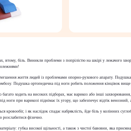
х, втому, біль. Виникли проблеми з попрілістю на шкірі у лежачого хво
пролежнями!
олегшення життя людей із проблемами опорно-рухового апарату. Подушка
омбозу. Подушка ортопедична під ноги робить положення кінцівок вище р
о багато ходить на високих підборах, має варикоз або інші захворювання
ід ноги при варикозі піднімає їх угору, що забезпечує відтік венозний, 
 кровообіг, і як наслідок спадає набряклість, йде біль у колінних сугло
ю розслабитися фізично.
атеріалу: губка високої щільності, а також з чистої бавовни, яка приємн