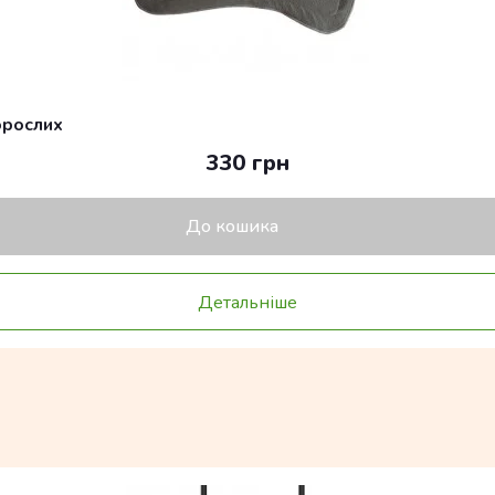
орослих
330 грн
До кошика
Детальніше