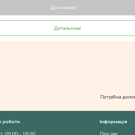
До кошика
Детальніше
Потрібна допо
к роботи
Інформація
т: 09:00 - 18:00
Про нас