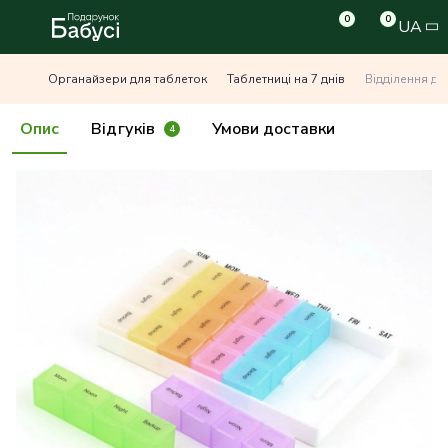
0
0
UA
Органайзери для таблеток
Таблетниці на 7 днів
Відділення дл
Опис
Відгуків
Умови доставки
4