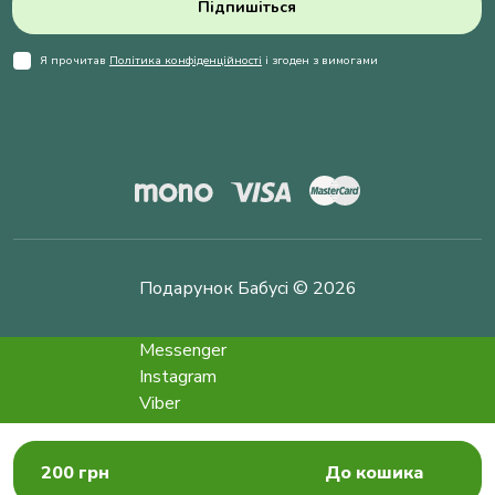
Підпишіться
Я прочитав
Політика конфіденційності
і згоден з вимогами
Подарунок Бабусі © 2026
Messenger
Instagram
Viber
Telegram
info@podarokbabushke.com
200 грн
До кошика
Замовити дзвінок