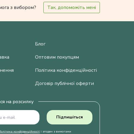
мога з вибором?
Так, допоможіть мені
Блог
авка
Оптовим покупцям
рнення
Політика конфіденційності
Договір публічної оферти
ся на розсилку
Підпишіться
Політика конфіденційності
і згоден з вимогами