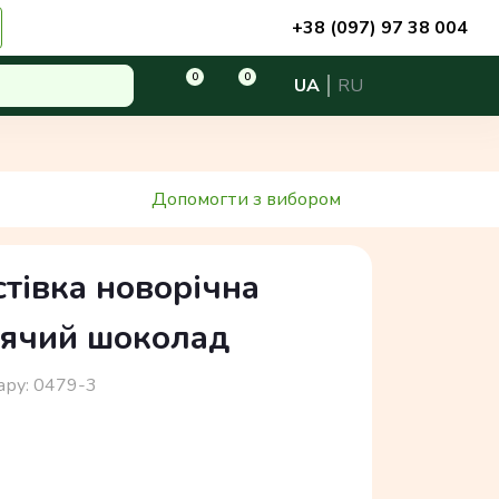
+38 (097) 97 38 004
0
0
UA
RU
Допомогти з вибором
тівка новорічна
рячий шоколад
ару:
0479-3