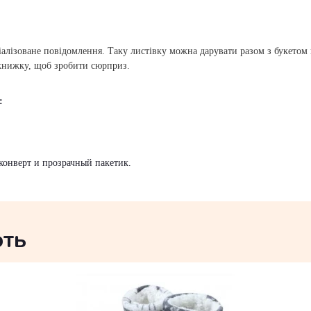
іалізоване повідомлення. Таку листівку можна дарувати разом з букетом к
книжку, щоб зробити сюрприз.
:
-конверт и прозрачный пакетик.
ють