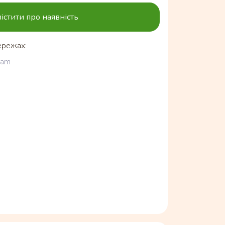
істити про наявність
ережах:
ram