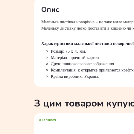
Опис
Маленька листівка новорічна – це таке миле матер
Маленьку листівку легко поставити в кишеню чи 
Характеристики маленької л
истівки новорічної
Розмір: 75 х 75 мм.
Матеріал: прочный картон.
Друк: повнокольорове зображення.
Комплектація: к открытке прилагается крафт
Країна виробник: Україна.
З цим товаром купу
В наявності