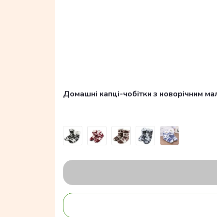
Домашні капці-чобітки з новорічним ма