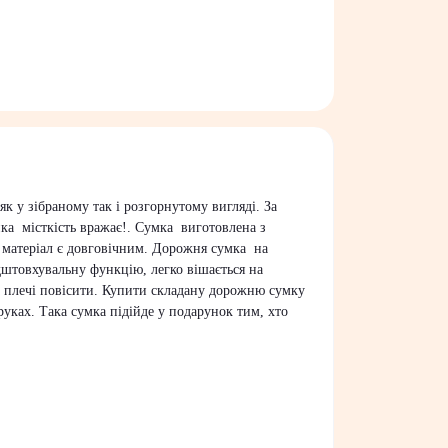
 у зібраному так і розгорнутому вигляді. За
ика місткість вражає!. Сумка виготовлена з
й матеріал є довговічним. Дорожня сумка на
ідштовхувальну функцію, легко вішається на
на плечі повісити. Купити складану дорожню сумку
руках. Така сумка підійде у подарунок тим, хто