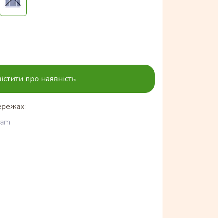
істити про наявність
ережах:
ram