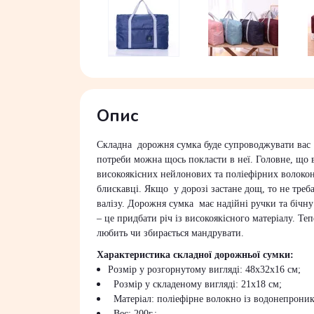
Опис
Складна дорожня сумка буде супроводжувати вас у
потреби можна щось покласти в неї. Головне, що в
високоякісних нейлонових та поліефірних волокон,
блискавці. Якщо у дорозі застане дощ, то не тре
валізу. Дорожня сумка має надійні ручки та бічну
– це придбати річ із високоякісного матеріалу. Т
любить чи збирається мандрувати.
Характеристика складної дорожньої сумки:
Розмір у розгорнутому вигляді: 48x32x16 см;
Розмір у складеному вигляді: 21x18 см;
Матеріал: поліефірне волокно із водонепроник
Вес: 200г.;