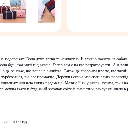
 подорожах. Вона дуже легка та компактна. Її зручно носити із собою як
она будь-якої миті під рукою. Тепер вам є на що розраховувати! А її вел
 а це означає, що вона не вицвітає. Також це говорити про те, що таки
ба турбуватися, що все промокне. Дорожня сумка має спеціальну вологов
 кишеньку для невеликих предметів. Можна її як у руках носити, так і 
епер можна їхати в будь-який куточок світу із симпатичною супутницею в 
ного поліестеру;