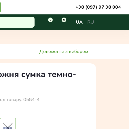
+38 (097) 97 38 004
0
0
UA
RU
Допомогти з вибором
ожня сумка темно-
од товару:
0584-4