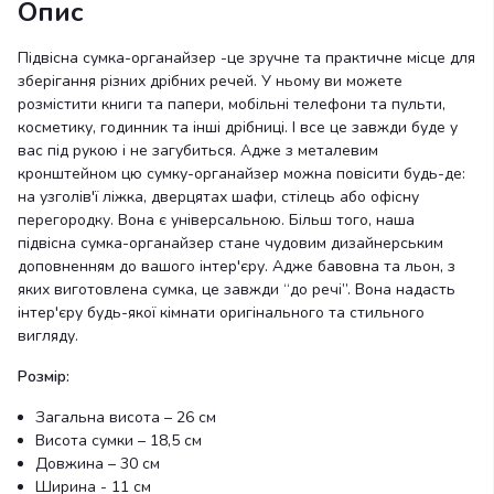
Опис
Підвісна сумка-органайзер -це зручне та практичне місце для
зберігання різних дрібних речей. У ньому ви можете
розмістити книги та папери, мобільні телефони та пульти,
косметику, годинник та інші дрібниці. І все це завжди буде у
вас під рукою і не загубиться. Адже з металевим
кронштейном цю сумку-органайзер можна повісити будь-де:
на узголів'ї ліжка, дверцятах шафи, стілець або офісну
перегородку. Вона є універсальною. Більш того, наша
підвісна сумка-органайзер стане чудовим дизайнерським
доповненням до вашого інтер'єру. Адже бавовна та льон, з
яких виготовлена сумка, це завжди “до речі”. Вона надасть
інтер'єру будь-якої кімнати оригінального та стильного
вигляду.
Розмір:
Загальна висота – 26 см
Висота сумки – 18,5 см
Довжина – 30 см
Ширина - 11 см