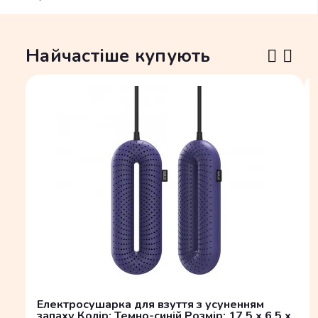
Найчастіше купують
Електросушарка для взуття з усуненням
запаху Колір: Темно-синій Розмір: 17.5 x 6.5 x