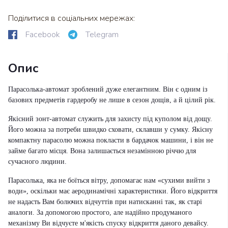
Поділитися в соціальних мережах:
Facebook
Telegram
Опис
Парасолька-автомат зроблений дуже елегантним. Він є одним із
базових предметів гардеробу не лише в сезон дощів, а й цілий рік.
Якісний зонт-автомат служить для захисту під куполом від дощу.
Його можна за потреби швидко сховати, склавши у сумку. Якісну
компактну парасолю можна покласти в бардачок машини, і він не
займе багато місця. Вона залишається незамінною річчю для
сучасного людини.
Парасолька, яка не боїться вітру, допомагає нам «сухими вийти з
води», оскільки має аеродинамічні характеристики. Його відкриття
не надасть Вам болючих відчуттів при натисканні так, як старі
аналоги. За допомогою простого, але надійно продуманого
механізму Ви відчуєте м'якість спуску відкриття даного девайсу.