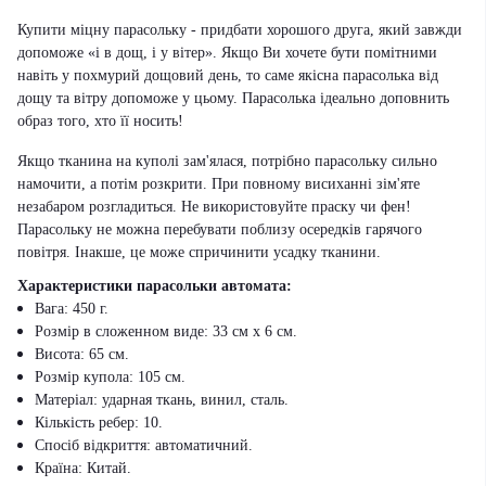
Купити міцну парасольку - придбати хорошого друга, який завжди
допоможе «і в дощ, і у вітер». Якщо Ви хочете бути помітними
навіть у похмурий дощовий день, то саме якісна парасолька від
дощу та вітру допоможе у цьому. Парасолька ідеально доповнить
образ того, хто її носить!
Якщо тканина на куполі зам'ялася, потрібно парасольку сильно
намочити, а потім розкрити. При повному висиханні зім'яте
незабаром розгладиться. Не використовуйте праску чи фен!
Парасольку не можна перебувати поблизу осередків гарячого
повітря. Інакше, це може спричинити усадку тканини.
Характеристики парасольки автомата:
Вага: 450 г.
Розмір в сложенном виде: 33 см х 6 см.
Висота: 65 см.
Розмір купола: 105 см.
Матеріал: ударная ткань, винил, сталь.
Кількість ребер: 10.
Спосіб відкриття: автоматичний.
Країна: Китай.