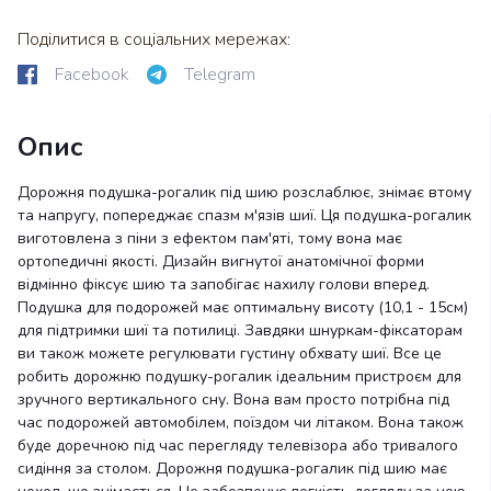
Поділитися в соціальних мережах:
Facebook
Telegram
Опис
Дорожня подушка-рогалик під шию розслаблює, знімає втому
та напругу, попереджає спазм м'язів шиї. Ця подушка-рогалик
виготовлена ​​з піни з ефектом пам'яті, тому вона має
ортопедичні якості. Дизайн вигнутої анатомічної форми
відмінно фіксує шию та запобігає нахилу голови вперед.
Подушка для подорожей має оптимальну висоту (10,1 - 15см)
для підтримки шиї та потилиці. Завдяки шнуркам-фіксаторам
ви також можете регулювати густину обхвату шиї. Все це
робить дорожню подушку-рогалик ідеальним пристроєм для
зручного вертикального сну. Вона вам просто потрібна під
час подорожей автомобілем, поїздом чи літаком. Вона також
буде доречною під час перегляду телевізора або тривалого
сидіння за столом. Дорожня подушка-рогалик під шию має