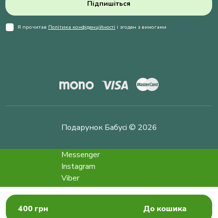
Підпишіться
Я прочитав
Політика конфіденційності
і згоден з вимогами
Подарунок Бабусі © 2026
Messenger
Instagram
Viber
Telegram
info@podarokbabushke.com
400 грн
До кошика
Замовити дзвінок