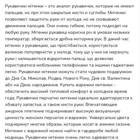
Рукавички мітенки – это аналог рукавичек, которые не имеют
пальцев, но при этом закрытые кисти и суглобы. Митенки
позволяют защитить руки от холода, но не сковывают
движения пальцев. Они очень гибкие, потому подходят на
любую руку. Мітенки рукавиці корисна річ в умовах низьких
температур, зберігається дрібна моторика рук. В даний час
мітенки з рукавицею, що пристібається, користуються
великою популярністю у молоді, тому що у них не мерзнуть
руки і залишаються відкритими пальці, що дозволяє
користуватися мобільними телефонами та іншими гаджетами
легко. Рукавички мітенки можуть стати чудовим подарунком
до Дня Св. Миколая, Різдва, Нового Року, Дня св. Валентина
або на День народження. Купить варежки митенки -
обеспечить высокий тепловой комфорт в холодное время
года. Рукавички перчатки митенки идеально адаптируются к
обхвату запястья, а також кисти руки. Впечатляющее
ажурное плетение подчеркивает высокую визуальную
ценность женских перчаток и варежек. Універсальні цвета
подчеркнут многие образы, которые носят в зимнем сезоне.
Митенки с варежкой можно найти в гардеробе любой
модницы. Рукавички мітенки очень легко одеваются и