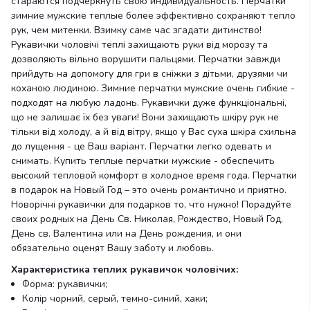
стараются подчеркнуть свою индивидуальность. Перчатки
зимние мужские теплые более эффективно сохраняют тепло
рук, чем митенки. Взимку саме час згадати дитинство!
Рукавички чоловічі теплі захищають руки від морозу та
дозволяють вільно ворушити пальцями. Перчатки завжди
прийдуть на допомогу для гри в сніжки з дітьми, друзями чи
коханою людиною. Зимние перчатки мужские очень гибкие -
подходят на любую ладонь. Рукавички дуже функціональні,
що не залишає їх без уваги! Вони захищають шкіру рук не
тільки від холоду, а й від вітру, якщо у Вас суха шкіра схильна
до лущення - це Ваш варіант. Перчатки легко одевать и
снимать. Купить теплые перчатки мужские - обеспечить
высокий тепловой комфорт в холодное время года. Перчатки
в подарок на Новый Год – это очень романтично и приятно.
Новорічні рукавички для подарков то, что нужно! Порадуйте
своих родных на День Св. Николая, Рождество, Новый Год,
День св. Валентина или на День рождения, и они
обязательно оценят Вашу заботу и любовь.
Характеристика теплих рукавичок чоловічих:
Форма: рукавички;
Колір чорний, серый, темно-синий, хаки;