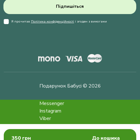
Підпишіться
Я прочитав
Політика конфіденційності
і згоден з вимогами
Подарунок Бабусі © 2026
Messenger
Instagram
Viber
Telegram
info@podarokbabushke.com
350 грн
До кошика