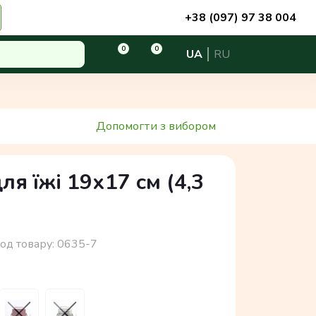
+38 (097) 97 38 004
0
0
UA
RU
Допомогти з вибором
ля їжі 19х17 см (4,3
од товару:
0635-7