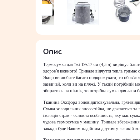
Опис
Термосумка для їжі
19х17 см (4,3 л)
вирішує багат
здоров'я кожного! Тривале відчуття тепла тримає 
Якщо ви любите багато подорожувати, то обов'язко
зазвичай, коли ви на пляжі. У такий потрібний мо
збираєтесь на пікнік, то потрібна сумка для ланч 
Тканина Оксфорд водовідштовхувальна, грязевідшто
Сумка холодильник зносостійка, не дряпається та г
ізоляція страв - основна особливість, яку має сум
чудова термосумка у машину. Тривале збереження т
завжди буде Вашим надійним другом у великій ко