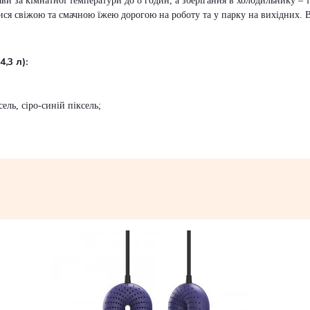
ави за кімнатної температури до 8 годин, а зберігання в холодильнику –
ися свіжою та смачною їжею дорогою на роботу та у парку на вихідних. В
4,3 л):
ель, сіро-синій піксель;