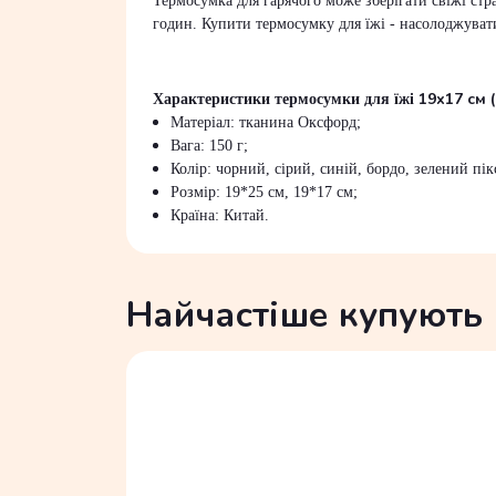
Термосумка для гарячого може зберігати свіжі стр
годин. Купити термосумку для їжі - насолоджуват
19х17 см (
Характеристики термосумки для їжі
Матеріал: тканина Оксфорд;
Вага: 150 г;
Колір: чорний, сірий, синій, бордо, зелений пікс
Розмір: 19*25 см, 19*17 см;
Країна: Китай.
Найчастіше купують