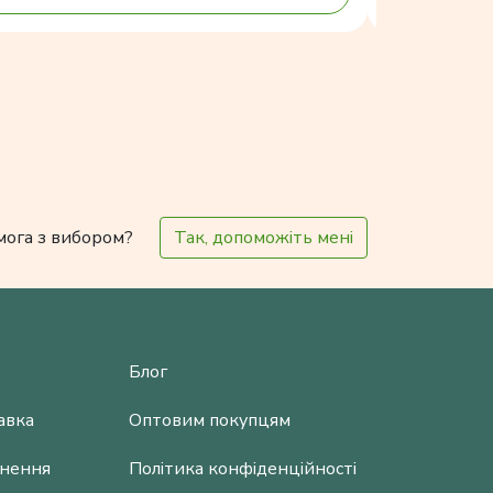
мога з вибором?
Так, допоможіть мені
Блог
авка
Оптовим покупцям
рнення
Політика конфіденційності