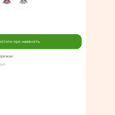
істити про наявність
ережах:
ram