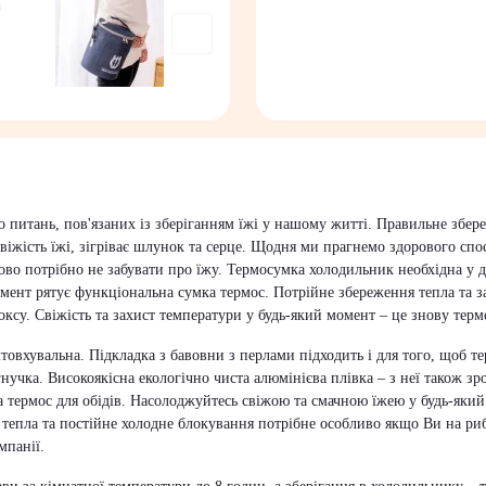
о питань, пов'язаних із зберіганням їжі у нашому житті. Правильне збе
свіжість їжі, зігріває шлунок та серце. Щодня ми прагнемо здорового сп
во потрібно не забувати про їжу. Термосумка холодильник необхідна у д
мент рятує функціональна сумка термос. Потрійне збереження тепла та за
боксу. Свіжість та захист температури у будь-який момент – це знову терм
вхувальна. Підкладка з бавовни з перлами підходить і для того, щоб те
нучка. Високоякісна екологічно чиста алюмінієва плівка – з неї також зр
ка термос для обідів. Насолоджуйтесь свіжою та смачною їжею у будь-який 
епла та постійне холодне блокування потрібне особливо якщо Ви на риба
мпанії.