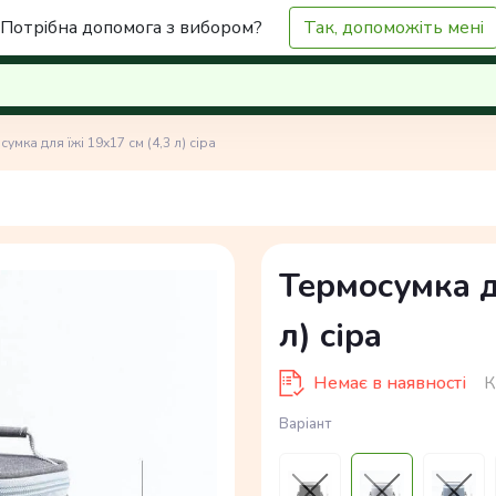
Потрібна допомога з вибором?
Так, допоможіть мені
умка для їжі 19х17 см (4,3 л) сіра
Термосумка д
л) сіра
Немає в наявності
К
Варіант