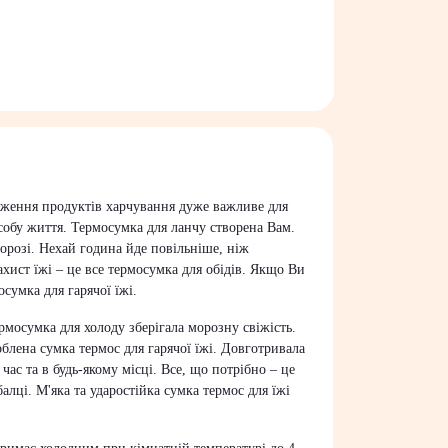
реження продуктів харчування дуже важливе для
особу життя. Термосумка для ланчу створена Вам.
орозі. Нехай година йде повільніше, ніж
хист їжі – це все термосумка для обідів. Якщо Ви
осумка для гарячої їжі.
рмосумка для холоду зберігала морозну свіжість.
облена сумка термос для гарячої їжі. Довготривала
час та в будь-якому місці. Все, що потрібно – це
лці. М'яка та ударостійка сумка термос для їжі