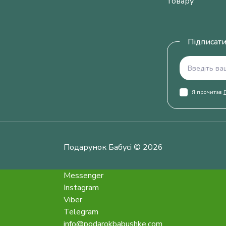
товару
Підписати
Я прочитав
Подарунок Бабусі © 2026
Messenger
Instagram
Viber
Telegram
info@podarokbabushke.com