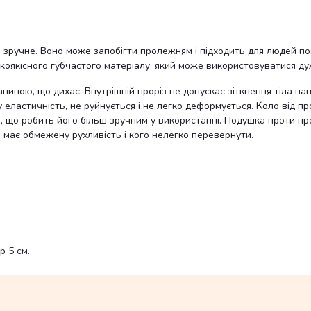
зручне. Воно може запобігти пролежням і підходить для людей похи
окоякісного губчастого матеріалу, який може використовуватися ду
иною, що дихає. Внутрішній проріз не допускає зіткнення тіла паці
 еластичність, не руйнується і не легко деформується. Коло від пр
а, що робить його більш зручним у використанні. Подушка проти пр
о має обмежену рухливість і кого нелегко перевернути.
р 5 см.