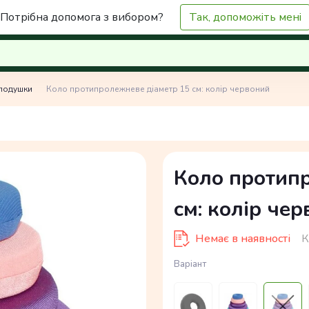
Потрібна допомога з вибором?
Так, допоможіть мені
подушки
Коло протипролежневе діаметр 15 см: колір червоний
Коло протип
см: колір че
Немає в наявності
К
Варіант