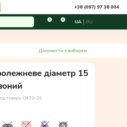
+38 (097) 97 38 004
0
0
UA
RU
Допомогти з вибором
ролежневе діаметр 15
рвоний
од товару:
0435-25