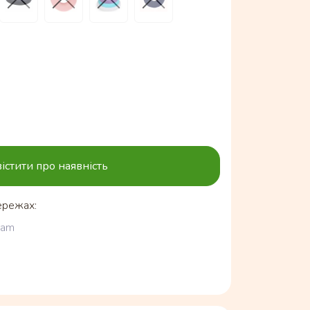
істити про наявність
ережах:
ram