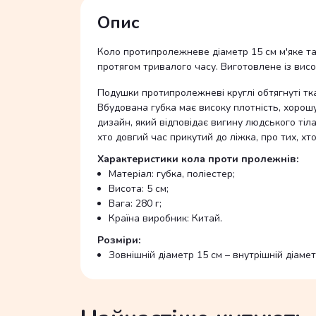
Опис
Коло протипролежневе діаметр 15 см м'яке та 
протягом тривалого часу. Виготовлене із вис
Подушки протипролежневі круглі обтягнуті ткан
Вбудована губка має високу плотність, хорошу
дизайн, який відповідає вигину людського тіл
хто довгий час прикутий до ліжка, про тих, хт
Характеристики кола проти пролежнів:
Матеріал: губка, поліестер;
Висота: 5 см;
Вага: 280 г;
Країна виробник: Китай.
Розміри:
Зовнішній діаметр 15 см – внутрішній діамет