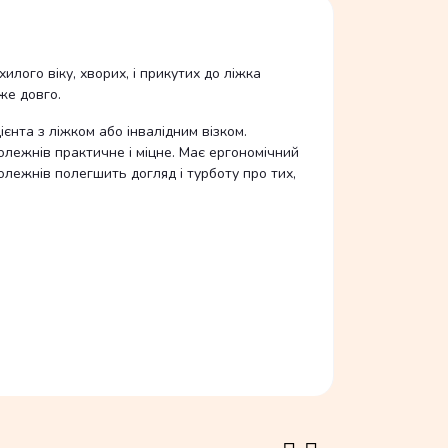
лого віку, хворих, і прикутих до ліжка
же довго.
єнта з ліжком або інвалідним візком.
олежнів практичне і міцне. Має ергономічний
олежнів полегшить догляд і турботу про тих,