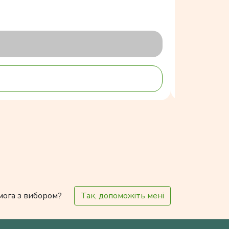
мога з вибором?
Так, допоможіть мені