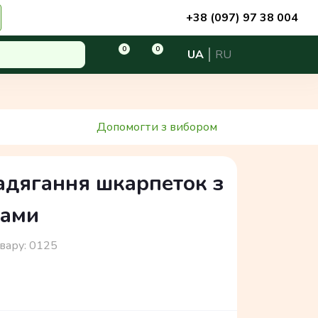
+38 (097) 97 38 004
0
0
UA
RU
Допомогти з вибором
адягання шкарпеток з
ками
вару:
0125