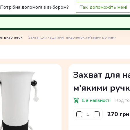
Потрібна допомога з вибором?
Так, допоможіть мені
ня шкарпеток
Захват для надягання шкарпеток з м'якими ручками
Захват для н
м'якими руч
Є в наявності
Код то
270 грн