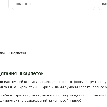
пристрою.
ви
ичайні шкарпетки.
дягання шкарпеток
ок
має гнучкий корпус для максимального комфорту та зручності у
дягання, а широкі стійкі шнури з м’якими ручками роблять процес 
особливо зручний для людей похилого віку, людей із проблемами с
шкарпеток і не розрахований на компресійні вироби.