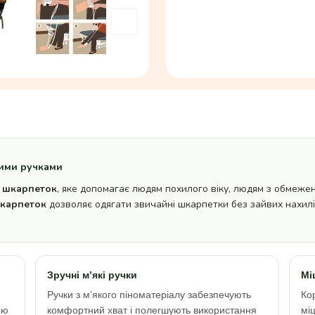
кими ручками
 шкарпеток
, яке допомагає людям похилого віку, людям з обмежен
шкарпеток
дозволяє одягати звичайні шкарпетки без зайвих нахил
Зручні м’які ручки
Мі
Ручки з м’якого піноматеріалу забезпечують
Ко
ою
комфортний хват і полегшують використання
мі