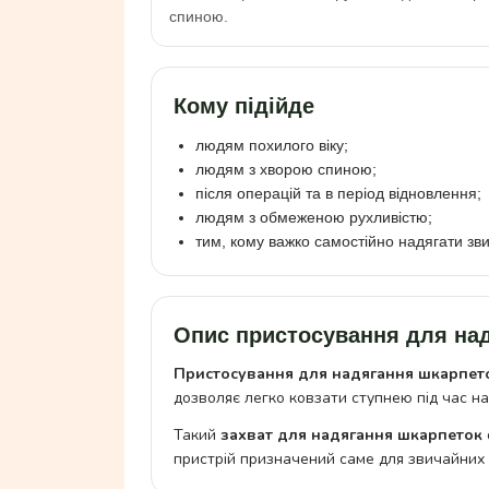
спиною.
Кому підійде
людям похилого віку;
людям з хворою спиною;
після операцій та в період відновлення;
людям з обмеженою рухливістю;
тим, кому важко самостійно надягати зв
Опис пристосування для на
Пристосування для надягання шкарпет
дозволяє легко ковзати ступнею під час на
Такий
захват для надягання шкарпеток
пристрій призначений саме для звичайних 