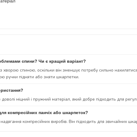
матеріал
облемами спини? Чи є кращий варіант?
із хворою спиною, оскільки він зменшує потребу сильно нахилятися
ою ручки підняти або зняти шкарпетки.
ористання?
доволі міцний і пружний матеріал, який добре підходить для регу
ля компресійних панчіх або шкарпеток?
 надягання компресійних виробів. Він підходить для звичайних шка