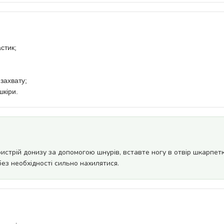
стик;
 захвату;
шкіри.
ристрій донизу за допомогою шнурів, вставте ногу в отвір шкарпетк
ез необхідності сильно нахилятися.