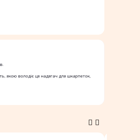
в.
сть, якою володіє ця надягач для шкарпеток,
В наявності