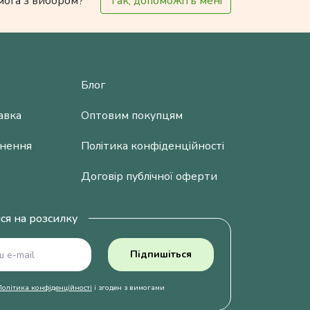
мога з вибором?
Так, допоможіть мені
Блог
авка
Оптовим покупцям
рнення
Політика конфіденційності
Договір публічної оферти
ся на розсилку
Підпишіться
Політика конфіденційності
і згоден з вимогами