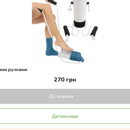
ими ручками
270 грн
До кошика
Детальніше