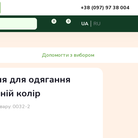
+38 (097) 97 38 004
0
0
UA
RU
Допомогти з вибором
ня для одягання
ній колір
вару:
0032-2