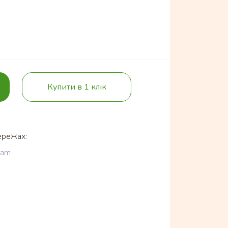
Купити в 1 клік
ережах:
ram