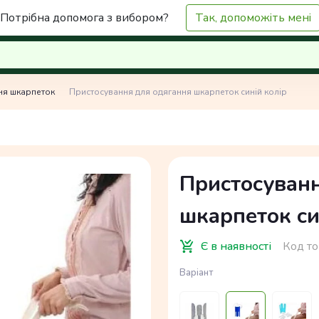
Потрібна допомога з вибором?
Так, допоможіть мені
ня шкарпеток
Пристосування для одягання шкарпеток синій колір
Пристосуван
шкарпеток си
Є в наявності
Код то
Варіант