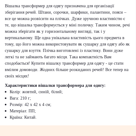
Вішалка трансформер для одягу призначена для організації
зберігання речей. Штани, сорочки, шарфики, палантини, пояси –
все це можна розвісити на плічках. Дуже зручною властивістю є
те, що вішалка трансформується у міні поличку. Таким чином, речі
можна зберігати як у горизонтальному вигляді, так і у
вертикальному. Ще одна унікальна властивість цього предмета в
тому, що його можна використовувати як сушарку для одягу або як
сушарку для взуття. Плічка виготовлені із пластику. Вони дуже
легкі та не займають багато місця. Така компактність Вам
сподобається! Купити вішалку трансформер для одягу - це стати
вмілим домоводи. Жодних більше розкиданих речей! Все тепер на
своїх місцях!
Характеристики вішалки трансформера для одягу:
Колір: жовтий, синій, білий;
Вага: 210 г;
Розмір: 42 х 42 х 4 см;
Матеріал: ПП;
Країна: Китай.