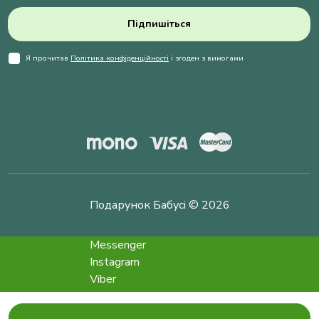
Підпишіться
Я прочитав
Політика конфіденційності
і згоден з вимогами
Подарунок Бабусі © 2026
Messenger
Instagram
Viber
Telegram
info@podarokbabushke.com