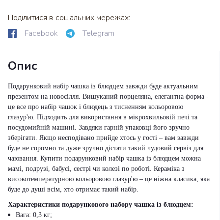
Поділитися в соціальних мережах:
Facebook
Telegram
Опис
Подарунковий набір чашка із блюдцем завжди буде актуальним
презентом на новосілля. Вишуканий порцеляна, елегантна форма -
це все про набір чашок і блюдець з тисненням кольоровою
глазур'ю. Підходить для використання в мікрохвильовій печі та
посудомийній машині. Завдяки гарній упаковці його зручно
зберігати. Якщо несподівано прийде хтось у гості – вам завжди
буде не соромно та дуже зручно дістати такий чудовий сервіз для
чаювання. Купити подарунковий набір чашка із блюдцем можна
мамі, подрузі, бабусі, сестрі чи колезі по роботі. Кераміка з
високотемпературною кольоровою глазур'ю – це ніжна класика, яка
буде до душі всім, хто отримає такий набір.
Характеристики подарункового набору чашка із блюдцем:
Вага: 0,3 кг;