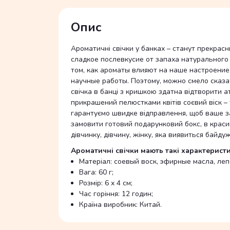
Опис
Ароматичні свічки у банках – станут прекрас
сладкое послевкусие от запаха натурального
том, как ароматы влияют на наше настроение
научные работы. Поэтому, можно смело сказа
свічка в банці з кришкою здатна відтворити 
прикрашений пелюстками квітів соєвий віск –
гарантуємо швидке відправлення, щоб ваше з
замовити готовий подарунковий бокс, в краси
дівчинку, дівчину, жінку, яка виявиться байду
Ароматичні свічки мають такі характеристи
Матеріал: соевый воск, эфирные масла, леп
Вага: 60 г;
Розмір: 6 х 4 см;
Час горіння: 12 годин;
Країна виробник: Китай.