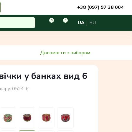
+38 (097) 97 38 004
0
0
UA
RU
Допомогти з вибором
вічки у банках вид 6
вару:
0524-6