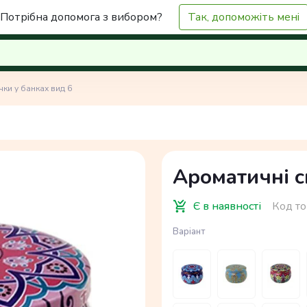
Потрібна допомога з вибором?
Так, допоможіть мені
чки у банках вид 6
Ароматичні с
Є в наявності
Код то
Варіант