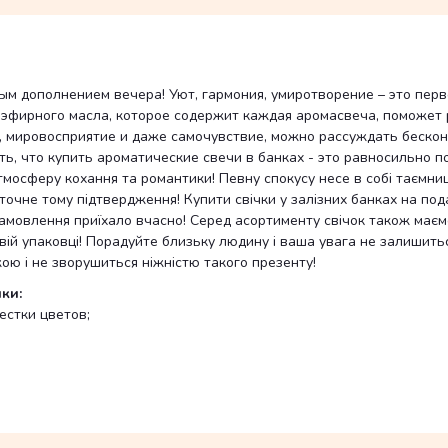
ным дополнением вечера! Уют, гармония, умиротворение – это перв
 эфирного масла, которое содержит каждая аромасвеча, поможет 
, мировосприятие и даже самочувствие, можно рассуждать бескон
ть, что купить ароматические свечи в банках - это равносильно
атмосферу кохання та романтики! Певну спокусу несе в собі таємни
 точне тому підтвердження! Купити свічки у залізних банках на по
амовлення приїхало вчасно! Серед асортименту свічок також має
вій упаковці! Порадуйте близьку людину і ваша увага не залишит
жою і не зворушиться ніжністю такого презенту!
ки:
естки цветов;