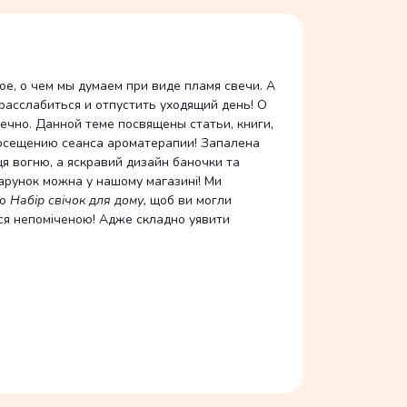
ое, о чем мы думаем при виде пламя свечи. А
расслабиться и отпустить уходящий день! О
ечно. Данной теме посвящены статьи, книги,
 посещению сеанса ароматерапии! Запалена
ця вогню, а яскравий дизайн баночки та
дарунок можна у нашому магазині! Ми
мо
Набір свічок для дому
,
щоб ви могли
ься непоміченою! Адже складно уявити