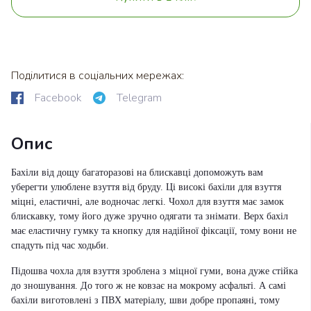
Поділитися в соціальних мережах:
Facebook
Telegram
Опис
Бахіли від дощу багаторазові на блискавці допоможуть вам
уберегти улюблене взуття від бруду. Ці високі бахіли для взуття
міцні, еластичні, але водночас легкі. Чохол для взуття має замок
блискавку, тому його дуже зручно одягати та знімати. Верх бахіл
має еластичну гумку та кнопку для надійної фіксації, тому вони не
спадуть під час ходьби.
Підошва чохла для взуття зроблена з міцної гуми, вона дуже стійка
до зношування. До того ж не ковзає на мокрому асфальті. А самі
бахіли виготовлені з ПВХ матеріалу, шви добре пропаяні, тому