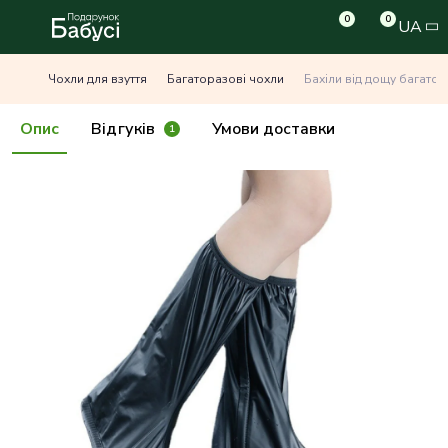
0
0
UA
Чохли для взуття
Багаторазові чохли
Бахіли від дощу багатора
Опис
Відгуків
Умови доставки
1