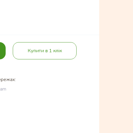
Купити в 1 клік
ережах:
ram