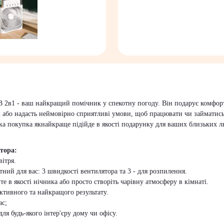
 2в1 - ваш найкращий помічник у спекотну погоду. Він подарує комфорт
 або надасть неймовірно сприятливі умови, щоб працювати чи займатись
ака покупка якнайкраще підійде в якості подарунку для ваших близьких 
тора:
ітря.
ний для вас: 3 швидкості вентилятора та 3 - для розпилення.
 в якості нічника або просто створіть чарівну атмосферу в кімнаті.
ективного та найкращого результату.
ас;
ля будь-якого інтер'єру дому чи офісу.