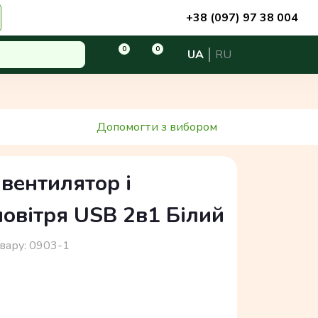
+38 (097) 97 38 004
0
0
UA
RU
Допомогти з вибором
вентилятор і
овітря USB 2в1 Білий
вару:
0903-1