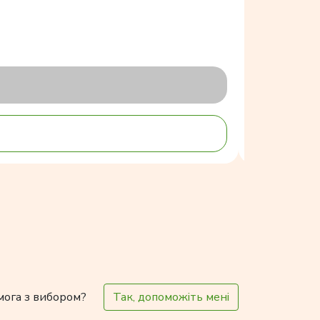
мога з вибором?
Так, допоможіть мені