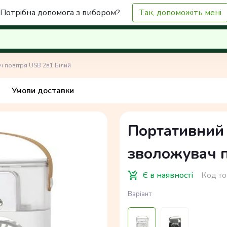
Потрібна допомога з вибором?
Так, допоможіть мені
 повітря USB 2в1 Білий
Умови доставки
Портативний 
зволожувач п
Є в наявності
Код то
Варіант