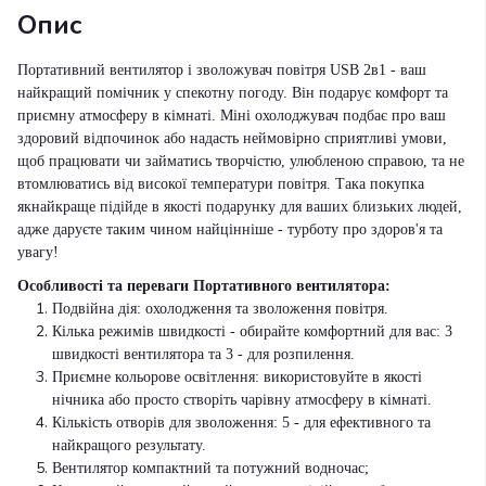
Опис
Портативний вентилятор і зволожувач повітря USB 2в1 - ваш
найкращий помічник у спекотну погоду. Він подарує комфорт та
приємну атмосферу в кімнаті. Міні охолоджувач подбає про ваш
здоровий відпочинок або надасть неймовірно сприятливі умови,
щоб працювати чи займатись творчістю, улюбленою справою, та не
втомлюватись від високої температури повітря. Така покупка
якнайкраще підійде в якості подарунку для ваших близьких людей,
адже даруєте таким чином найцінніше - турботу про здоров'я та
увагу!
Особливості та переваги Портативного вентилятора:
Подвійна дія: охолодження та зволоження повітря.
Кілька режимів швидкості - обирайте комфортний для вас: 3
швидкості вентилятора та 3 - для розпилення.
Приємне кольорове освітлення: використовуйте в якості
нічника або просто створіть чарівну атмосферу в кімнаті.
Кількість отворів для зволоження: 5 - для ефективного та
найкращого результату.
Вентилятор компактний та потужний водночас;