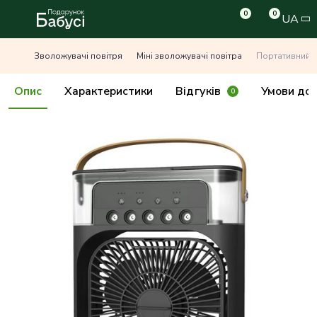
0
0
UA
Зволожувачі повітря
Міні зволожувачі повітра
Портативний в
Опис
Характеристики
Відгуків
Умови дос
0