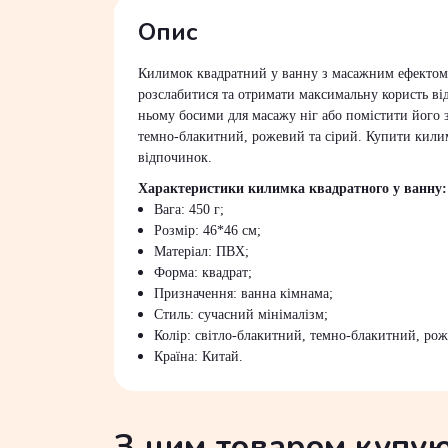
Опис
Килимок квадратний у ванну з масажним ефектом с
розслабитися та отримати максимальну користь ві
ньому босими для масажу ніг або помістити його 
темно-блакитний, рожевий та сірий. Купити килим
відпочинок.
Характеристики килимка квадратного у ванну:
Вага: 450 г;
Розмір: 46*46 см;
Матеріал: ПВХ;
Форма: квадрат;
Призначення: ванна кімнама;
Стиль: сучасний мінімалізм;
Колір: світло-блакитний, темно-блакитний, рож
Країна: Китай.
З цим товаром купу