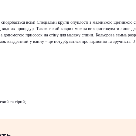
подобається всім! Спеціальні круглі опуклості з маленькою щетинкою с
д водних процедур. Також такий коврик можна використовувати лише для
за допомогою присосок на стіну для масажу спини. Кольорова гамма розр
ок квадратний у ванну – це потурбуватися про гармонію та зручність. З
евий та сірий;
ють