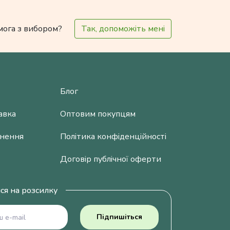
мога з вибором?
Так, допоможіть мені
Блог
авка
Оптовим покупцям
рнення
Політика конфіденційності
Договір публічної оферти
ся на розсилку
Підпишіться