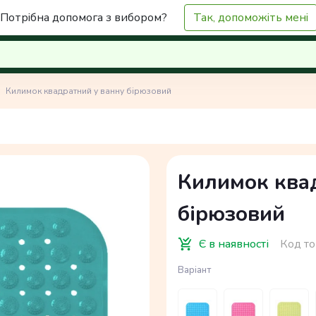
Потрібна допомога з вибором?
Так, допоможіть мені
Килимок квадратний у ванну бірюзовий
Килимок ква
бірюзовий
Є в наявності
Код то
Варіант