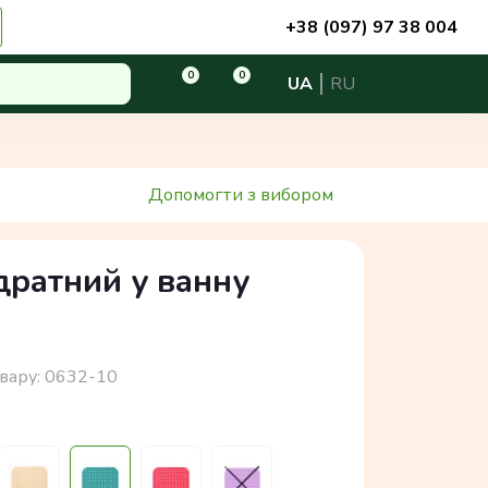
+38 (097) 97 38 004
0
0
UA
RU
Допомогти з вибором
дратний у ванну
вару:
0632-10