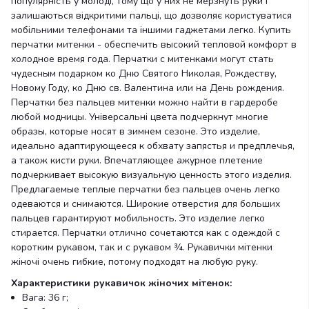
популярність у молоді, тому що у них не мерзнуть руки і
залишаються відкритими пальці, що дозволяє користуватися
мобільними телефонами та іншими гаджетами легко. Купить
перчатки митенки - обеспечить высокий тепловой комфорт в
холодное время года. Перчатки с митенками могут стать
чудесным подарком ко Дню Святого Николая, Рождеству,
Новому Году, ко Дню св. Валентина или на День рождения.
Перчатки без пальцев митенки можно найти в гардеробе
любой модницы. Універсальні цвета подчеркнут многие
образы, которые носят в зимнем сезоне. Это изделие,
идеально адаптирующееся к обхвату запястья и предплечья,
а також кисти руки. Впечатляющее ажурное плетение
подчеркивает высокую визуальную ценность этого изделия.
Предлагаемые теплые перчатки без пальцев очень легко
одеваются и снимаются. Широкие отверстия для больших
пальцев гарантируют мобильность. Это изделие легко
стирается. Перчатки отлично сочетаются как с одеждой с
коротким рукавом, так и с рукавом ¾. Рукавички мітенки
жіночі очень гибкие, потому подходят на любую руку.
Характеристики рукавичок жіночих мітенок:
Вага: 36 г;