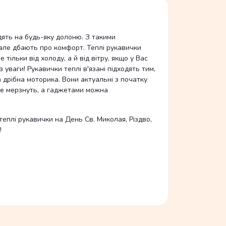
одять на будь-яку долоню. З такими
 але дбають про комфорт. Теплі рукавички
ільки від холоду, а й від вітру, якщо у Вас
уваги! Рукавички теплі в'язані підходять тим,
 дрібна моторика. Вони актуальні з початку
 не мерзнуть, а гаджетами можна
еплі рукавички на День Св. Миколая, Різдво,
!