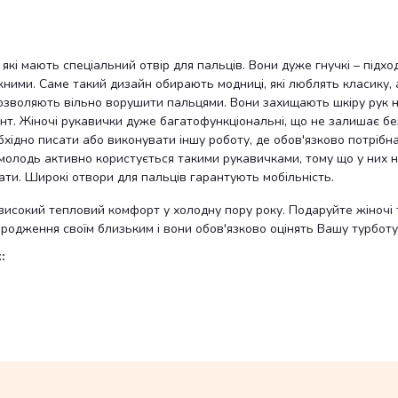
 які мають спеціальний отвір для пальців. Вони дуже гнучкі – підх
ними. Саме такий дизайн обирають модниці, які люблять класику,
озволяють вільно ворушити пальцями. Вони захищають шкіру рук не т
нт. Жіночі рукавички дуже багатофункціональні, що не залишає без 
хідно писати або виконувати іншу роботу, де обов'язково потрібна
й молодь активно користується такими рукавичками, тому що у них
мати. Широкі отвори для пальців гарантують мобільність.
високий тепловий комфорт у холодну пору року. Подаруйте жіночі т
ародження своїм близьким і вони обов'язково оцінять Вашу турботу
: