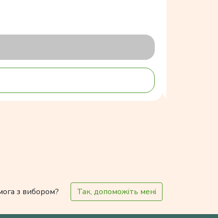
мога з вибором?
Так, допоможіть мені