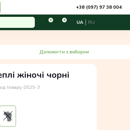
+38 (097) 97 38 004
0
0
UA
RU
Допомогти з вибором
плі жіночі чорні
од товару:
0525-3