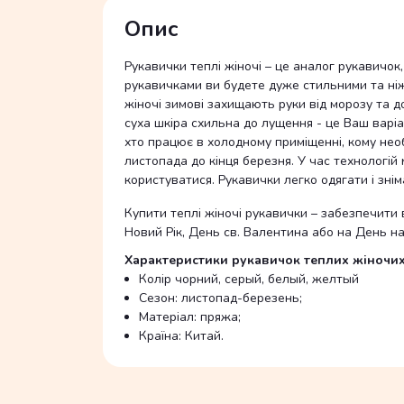
Опис
Рукавички теплі жіночі – це аналог рукавичок,
рукавичками ви будете дуже стильними та ніж
жіночі зимові захищають руки від морозу та д
суха шкіра схильна до лущення - це Ваш варіа
хто працює в холодному приміщенні, кому необ
листопада до кінця березня. У час технологі
користуватися. Рукавички легко одягати і зні
Купити теплі жіночі рукавички – забезпечити 
Новий Рік, День св. Валентина або на День н
Характеристики рукавичок теплих жіночих
Колір чорний, серый, белый, желтый
Сезон: листопад-березень;
Матеріал: пряжа;
Країна: Китай.