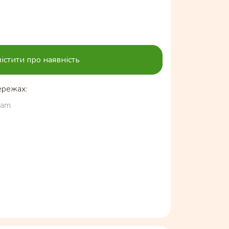
істити про наявність
ережах:
ram