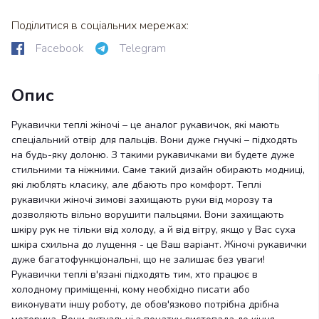
Поділитися в соціальних мережах:
Facebook
Telegram
Опис
Рукавички теплі жіночі – це аналог рукавичок, які мають
спеціальний отвір для пальців. Вони дуже гнучкі – підходять
на будь-яку долоню. З такими рукавичками ви будете дуже
стильними та ніжними. Саме такий дизайн обирають модниці,
які люблять класику, але дбають про комфорт. Теплі
рукавички жіночі зимові захищають руки від морозу та
дозволяють вільно ворушити пальцями. Вони захищають
шкіру рук не тільки від холоду, а й від вітру, якщо у Вас суха
шкіра схильна до лущення - це Ваш варіант. Жіночі рукавички
дуже багатофункціональні, що не залишає без уваги!
Рукавички теплі в'язані підходять тим, хто працює в
холодному приміщенні, кому необхідно писати або
виконувати іншу роботу, де обов'язково потрібна дрібна