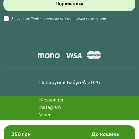
Підпишіться
Я прочитав
Політика конфіденційності
і згоден з вимогами
Подарунок Бабусі © 2026
Messenger
Instagram
Viber
Telegram
info@podarokbabushke.com
350 грн
До кошика
Замовити дзвінок