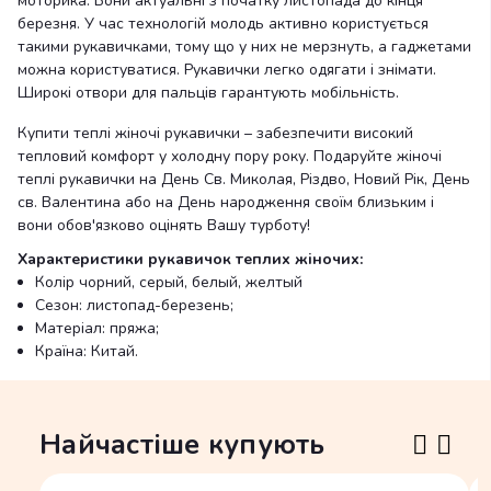
моторика. Вони актуальні з початку листопада до кінця
березня. У час технологій молодь активно користується
такими рукавичками, тому що у них не мерзнуть, а гаджетами
можна користуватися. Рукавички легко одягати і знімати.
Широкі отвори для пальців гарантують мобільність.
Купити теплі жіночі рукавички – забезпечити високий
тепловий комфорт у холодну пору року. Подаруйте жіночі
теплі рукавички на День Св. Миколая, Різдво, Новий Рік, День
св. Валентина або на День народження своїм близьким і
вони обов'язково оцінять Вашу турботу!
Характеристики рукавичок теплих жіночих:
Колір чорний, серый, белый, желтый
Сезон: листопад-березень;
Матеріал: пряжа;
Країна: Китай.
Найчастіше купують