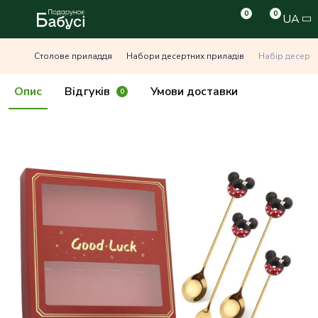
0
0
UA
Столове приладдя
Набори десертних приладів
Набір десертн
Опис
Відгуків
Умови доставки
0