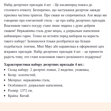
Набір десертних приладів 4 шт. - Це насамперед повага до
столового етикету. Безперечно, що частування десертом завжди
приємна частина трапези. Про смаки не сперечаються. Але якщо ми
говоримо про елегантний стиль – це про набір десертних приладів.
Власником такого посуду стане лише людина з дуже добрим
смаком! Нержавіюча сталь дуже міцна, а дзеркальне напилення
неймовірно гарне. Точно не встояти перед вибором на користь
такого набору! Залишилося тільки розібратися що більше
подобається: пончик, Міні Маус або карамелька в оформленні цих
яскравих приладів. Набір десертних приладів 4 шт. - це принести
радість тому, хто стане власником такого розкішного подарунка!
Характеристики набору десертних приладів 4 шт.:
Склад набору: 2 десертні ложки, 2 виделки, упаковка;
Колір: золотистий;
Матеріал: нержавіюча сталь;
Особливості: дзеркальне напилення;
Розмір: 13*2 см;
Країна: Китай.