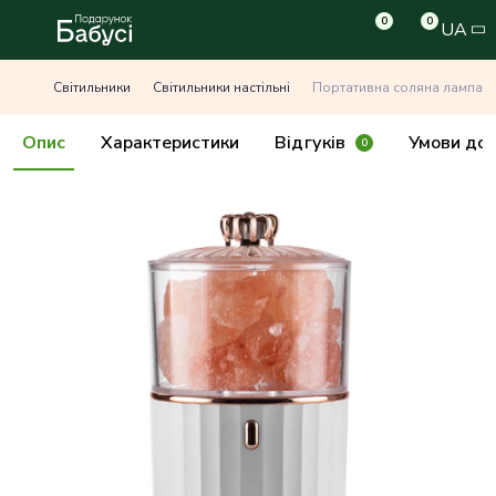
0
0
UA
Світильники
Світильники настільні
Портативна соляна лампа з 
Опис
Характеристики
Відгуків
Умови дос
0