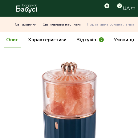
0
0
UA
Світильники
Світильники настільні
Портативна соляна лампа з 
Опис
Характеристики
Відгуків
Умови дос
0