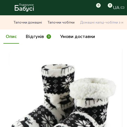
0
0
UA
Тапочки домашні
Тапочки чобітки
Домашні капці-чобітки з но
Опис
Відгуків
Умови доставки
0