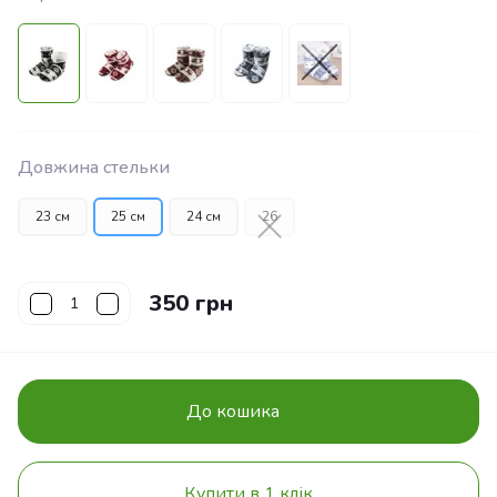
Довжина стельки
23 см
25 см
24 см
26
350 грн
До кошика
Купити в 1 клік