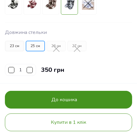
Довжина стельки
23 см
25 см
26 см
27 см
350 грн
До кошика
Купити в 1 клік