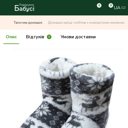
0
0
UA
Тапочки домашні
Домашні капці-чобітки з новорічним малюнком с
Опис
Відгуків
Умови доставки
0