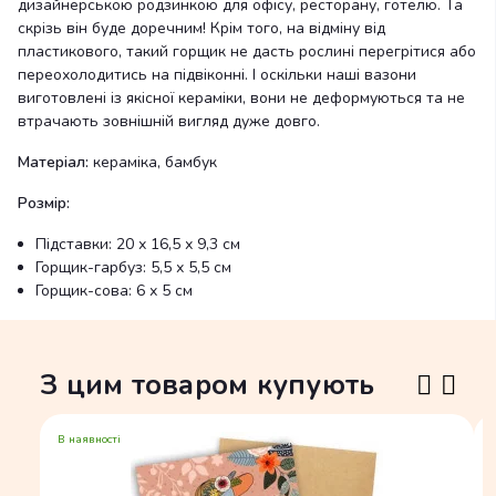
дизайнерською родзинкою для офісу, ресторану, готелю. Та
скрізь він буде доречним! Крім того, на відміну від
пластикового, такий горщик не дасть рослині перегрітися або
переохолодитись на підвіконні. І оскільки наші вазони
виготовлені із якісної кераміки, вони не деформуються та не
втрачають зовнішній вигляд дуже довго.
Матеріал:
кераміка, бамбук
Розмір:
Підставки: 20 х 16,5 х 9,3 см
Горщик-гарбуз: 5,5 х 5,5 см
Горщик-сова: 6 х 5 см
З цим товаром купують
В наявності