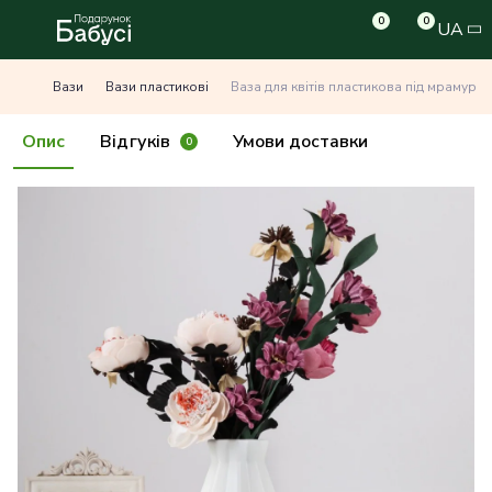
0
0
UA
Вази
Вази пластикові
Ваза для квітів пластикова під мрамур б
Опис
Відгуків
Умови доставки
0