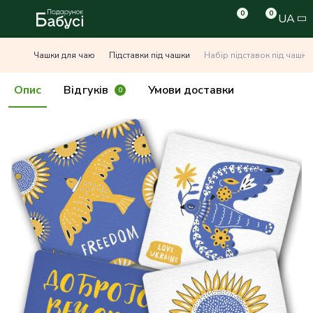
0
0
UA
Чашки для чаю
Підставки під чашки
Набір підставок під чашку 
Опис
Відгуків
Умови доставки
0