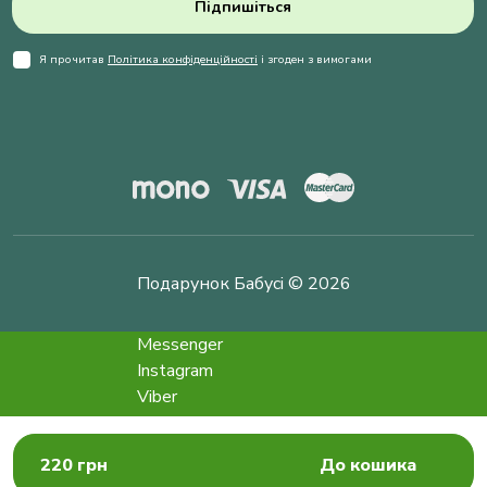
Підпишіться
Я прочитав
Політика конфіденційності
і згоден з вимогами
Подарунок Бабусі © 2026
Messenger
Instagram
Viber
Telegram
info@podarokbabushke.com
220 грн
До кошика
Замовити дзвінок