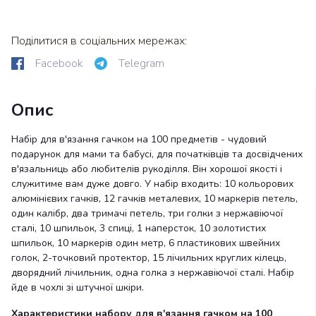
Поділитися в соціальних мережах:
Facebook
Telegram
Опис
Набір для в'язання гачком на 100 предметів - чудовий
подарунок для мами та бабусі, для початківців та досвідчених
в'язальниць або любителів рукоділля. Він хорошої якості і
служитиме вам дуже довго. У набір входить: 10 кольорових
алюмінієвих гачків, 12 гачків металевих, 10 маркерів петель,
один калібр, два тримачі петель, три голки з нержавіючої
сталі, 10 шпильок, 3 спиці, 1 наперсток, 10 золотистих
шпильок, 10 маркерів один метр, 6 пластикових швейних
голок, 2-точковий протектор, 15 лічильних круглих кілець,
дворядний лічильник, одна голка з нержавіючої сталі. Набір
йде в чохлі зі штучної шкіри.
Характеристики набору для в'язання гачком на 100