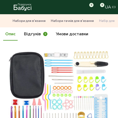
0
0
UA
Набори для в'язання
Набори гачків для в'язання
Набір для в
Опис
Відгуків
Умови доставки
0