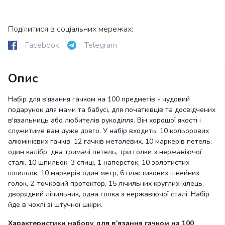
Поділитися в соціальних мережах:
Facebook
Telegram
Опис
Набір для в'язання гачком на 100 предметів - чудовий
подарунок для мами та бабусі, для початківців та досвідчених
в'язальниць або любителів рукоділля. Він хорошої якості і
служитиме вам дуже довго. У набір входить: 10 кольорових
алюмінієвих гачків, 12 гачків металевих, 10 маркерів петель,
один калібр, два тримачі петель, три голки з нержавіючої
сталі, 10 шпильок, 3 спиці, 1 наперсток, 10 золотистих
шпильок, 10 маркерів один метр, 6 пластикових швейних
голок, 2-точковий протектор, 15 лічильних круглих кілець,
дворядний лічильник, одна голка з нержавіючої сталі. Набір
йде в чохлі зі штучної шкіри.
Характеристики набору для в'язання гачком на 100