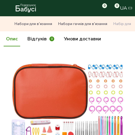
0
0
UA
Набори для в'язання
Набори гачків для в'язання
Набір для в
Опис
Відгуків
Умови доставки
0