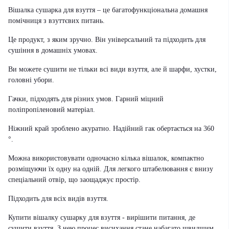
Вішалка сушарка для взуття – це багатофункціональна домашня
помічниця з взуттєвих питань.
Це продукт, з яким зручно. Він універсальний та підходить для
сушіння в домашніх умовах.
Ви можете сушити не тільки всі види взуття, але й шарфи, хустки,
головні убори.
Гачки, підходять для різних умов. Гарний міцний
поліпропіленовий матеріал.
Ніжний край зроблено акуратно. Надійний гак обертається на 360
°.
Можна використовувати одночасно кілька вішалок, компактно
розміщуючи їх одну на одній. Для легкого штабелювання є внизу
спеціальний отвір, що заощаджує простір.
Підходить для всіх видів взуття.
Купити вішалку сушарку для взуття - вирішити питання, де
сушити взуття. З нею процес висихання стане набагато швидшим.