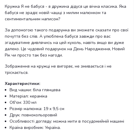
Кружка Я не бабуся - я дружина дідуся це вічна класика. Яка
бабуся не зрадіє новій чашці з милим малюнком та
сентиментальним написом?
За допомогою такого подарунка ви зможете сказати про свої
почуття без слів. А улюблена бабуся завжди про вас
згадуватиме дивлячись на цей кухоль, навіть якщо ви дуже
далеко. Це чудовий подарунок на День Народження, Новий
Рік чи просто так без нагоди.
Зображення на кружці не вигоряє, не змивається і не
тріскається.
Характеристики:
Вид чашки: біла глянцева
Матеріал: кераміка
Об'єм: 330 мл
Розмір малюнка: 19 х 9,5 см
Друк: повнокольоровий
Особливості догляду: можна мити в посудомийній машині
Країна виробник: Україна.