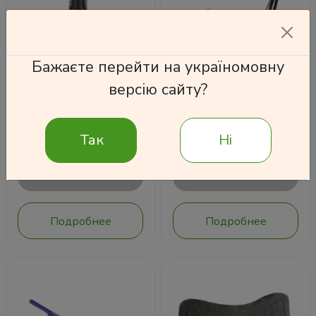
Бажаєте перейти на україномовну
версію сайту?
Крючок для
Лампа лупа с LED
застегивания пуговиц
подсветкой на
и молний
струбцине
220 грн
1 500 грн
Так
Ні
В корзину
В корзину
Подробнее
Подробнее