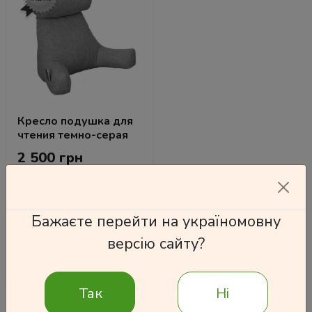
Кресло подушка для
чтения темно-серая
2 500 грн
Бажаєте перейти на україномовну
версію сайту?
Подробнее
Так
Ні