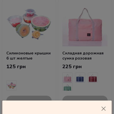
Силиконовые крышки
Складная дорожная
6 шт желтые
сумка розовая
125 грн
225 грн
В корзину
В корзину