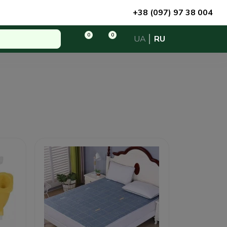
+38 (097) 97 38 004
0
0
UA
RU