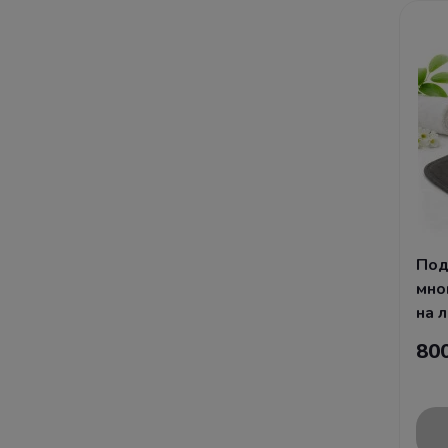
Аромасвечи
Подарки Садоводам
Вазы
Подарки Дачнику
Грелки
Подарки Рукодельнице
Тапочки домашние
Подарки Цветоводу
Часы
Подарки для Швеи
Под
мно
Подарки Вязальщице
на л
80
Подарки Книголюбу
Подарки Для любителей
принимать ванну