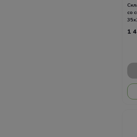
Скл
со 
35х
1 4