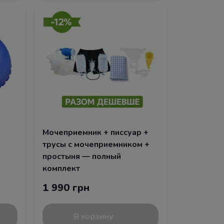
Мочеприемник + писсуар +
трусы с мочеприемником +
простыня — полный
комплект
1 990 грн
В корзину