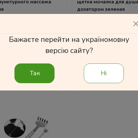
пунктурного массажа
щетка мочалка для душа
яя
дозатором зеленая
9 грн
120 грн
Бажаєте перейти на україномовну
версію сайту?
В корзину
В корзину
Так
Ні
Подробнее
Подробнее