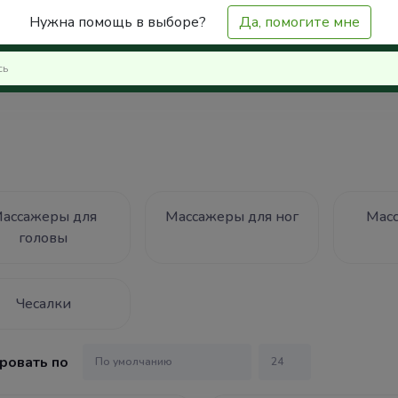
Нужна помощь в выборе?
Да, помогите мне
ассажеры для
Массажеры для ног
Мас
головы
Чесалки
ровать по