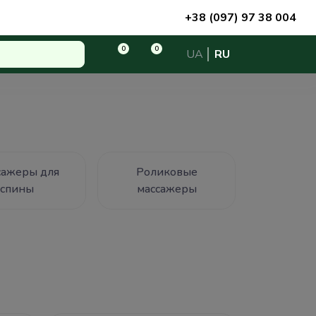
+38 (097) 97 38 004
0
0
UA
RU
сажеры для
Роликовые
спины
массажеры