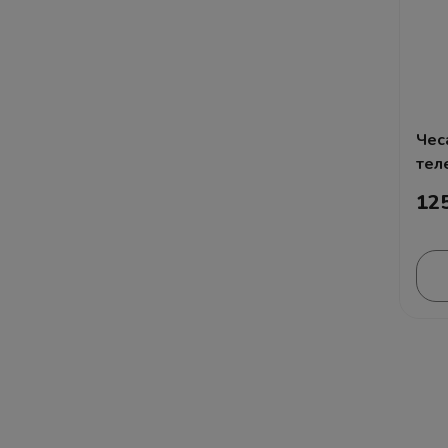
Подарки на День Святого
Валентина
Чес
тел
12